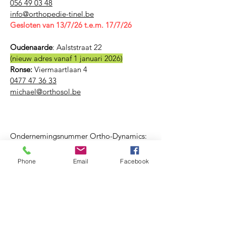
056 49 03 48
​info@orthopedie-tinel.be
Gesloten van 13/7/26 t.e.m. 17/7/26
Oudenaarde
:
Aalststraat 22
(nieuw adres vanaf 1 januari 2026)
Ronse:
Viermaartlaan 4
0477 47 36 33
michael@orthosol.be
Ondernemingsnummer Ortho-Dynamics:
BE
0759 938 382
Phone
Email
Facebook