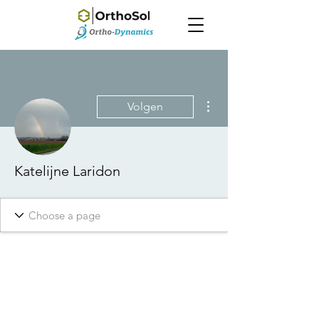
Meer acties
Volgen
Katelijne Laridon