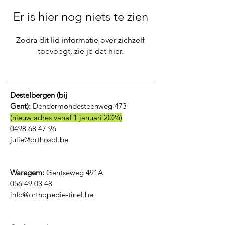
Er is hier nog niets te zien
Zodra dit lid informatie over zichzelf
toevoegt, zie je dat hier.
Destelbergen (bij
Gent):
Dendermondesteenweg 473
(nieuw adres vanaf 1 januari 2026)
0498 68 47 96
julie@orthosol.be
Waregem:
Gentseweg 491A
056 49 03 48
​info@orthopedie-tinel.be