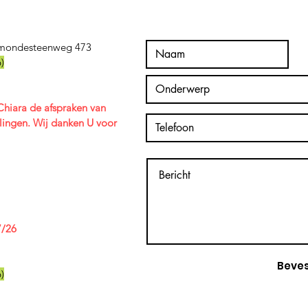
mondesteenweg 473
)
hiara de afspraken van
lingen. Wij danken U voor
7/26
Beves
)