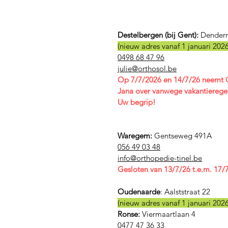
Destelbergen (bij Gent):
Dender
(nieuw adres vanaf 1 januari 2026
0498 68 47 96
julie@orthosol.be
Op 7/7/2026 en 14/7/26 neemt C
Jana over vanwege vakantierege
Uw begrip!
Waregem:
Gentseweg 491A
056 49 03 48
​info@orthopedie-tinel.be
Gesloten van 13/7/26 t.e.m. 17/
Oudenaarde
:
Aalststraat 22
(nieuw adres vanaf 1 januari 2026
Ronse:
Viermaartlaan 4
0477 47 36 33