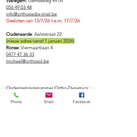
Waregem:
Gentseweg 491A
056 49 03 48
​info@orthopedie-tinel.be
Gesloten van 13/7/26 t.e.m. 17/7/26
Oudenaarde
:
Aalststraat 22
(nieuw adres vanaf 1 januari 2026)
Ronse:
Viermaartlaan 4
0477 47 36 33
michael@orthosol.be
Ondernemingsnummer Ortho-Dynamics:
BE
0759 938 382
Phone
Email
Facebook