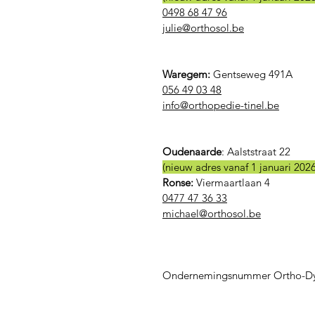
0498 68 47 96
julie@orthosol.be
Waregem:
Gentseweg 491A
056 49 03 48
​info@orthopedie-tinel.be
Oudenaarde
:
Aalststraat 22
(nieuw adres vanaf 1 januari 2026
Ronse:
Viermaartlaan 4
0477 47 36 33
michael@orthosol.be
Ondernemingsnummer Ortho-Dy