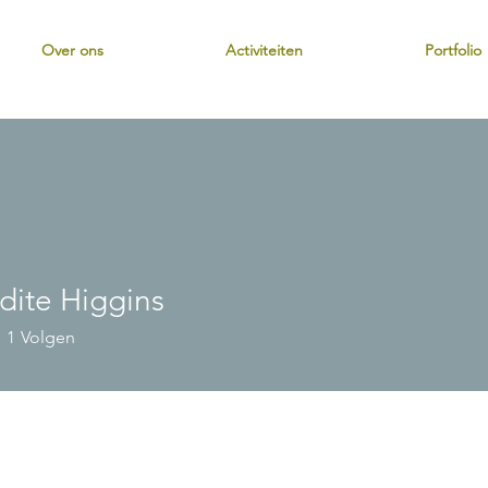
Over ons
Activiteiten
Portfolio
dite Higgins
1
Volgen