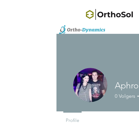
Aphro
0
Volgers
Profile