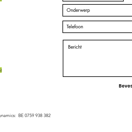
)
Beves
namics: BE 0759 938 382