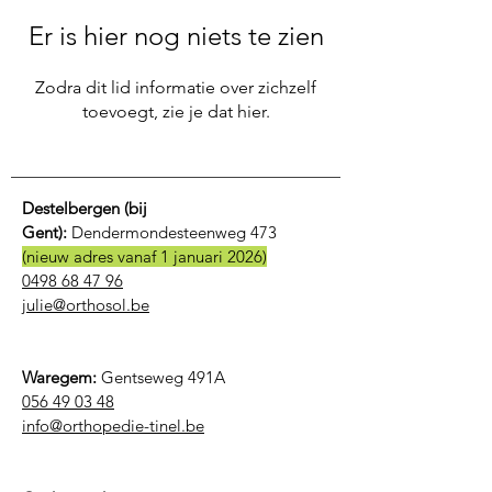
Er is hier nog niets te zien
Zodra dit lid informatie over zichzelf
toevoegt, zie je dat hier.
Destelbergen (bij
Gent):
Dendermondesteenweg 473
(nieuw adres vanaf 1 januari 2026)
0498 68 47 96
julie@orthosol.be
Waregem:
Gentseweg 491A
056 49 03 48
​info@orthopedie-tinel.be