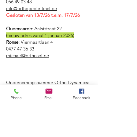
056 49 03 48
​info@orthopedie-tinel.be
Gesloten van 13/7/26 t.e.m. 17/7/26
Oudenaarde
:
Aalststraat 22
(nieuw adres vanaf 1 januari 2026)
Ronse:
Viermaartlaan 4
0477 47 36 33
michael@orthosol.be
Ondernemingsnummer Ortho-Dynamics:
BE
0759 938 382
Phone
Email
Facebook