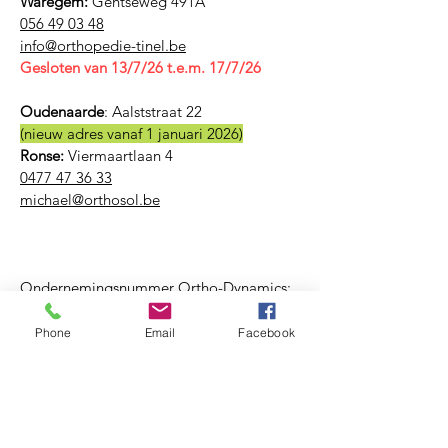
Waregem:
Gentseweg 491A
056 49 03 48
​info@orthopedie-tinel.be
Gesloten van 13/7/26 t.e.m. 17/7/26
Oudenaarde
:
Aalststraat 22
(nieuw adres vanaf 1 januari 2026)
Ronse:
Viermaartlaan 4
0477 47 36 33
michael@orthosol.be
Ondernemingsnummer Ortho-Dynamics:
BE
0759 938 382
Phone
Email
Facebook