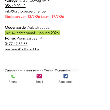
Waregem:
Gentseweg 491A
056 49 03 48
​info@orthopedie-tinel.be
Gesloten van 13/7/26 t.e.m. 17/7/26
Oudenaarde
:
Aalststraat 22
(nieuw adres vanaf 1 januari 2026)
Ronse:
Viermaartlaan 4
0477 47 36 33
michael@orthosol.be
Ondernemingsnummer Ortho-Dynamics:
BE
0759 938 382
Phone
Email
Facebook