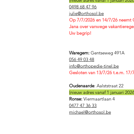
(nieuw adres vanaf 1 januari 2026
0498 68 47 96
julie@orthosol.be
Op 7/7/2026 en 14/7/26 neemt C
Jana over vanwege vakantierege
Uw begrip!
Waregem:
Gentseweg 491A
056 49 03 48
​info@orthopedie-tinel.be
Gesloten van 13/7/26 t.e.m. 17/
Oudenaarde
:
Aalststraat 22
(nieuw adres vanaf 1 januari 2026
Ronse:
Viermaartlaan 4
0477 47 36 33
michael@orthosol.be