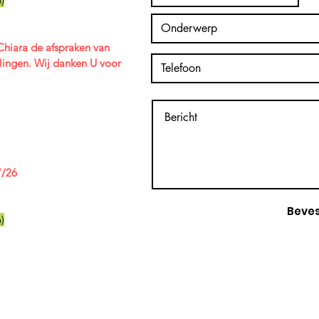
)
hiara de afspraken van
lingen. Wij danken U voor
7/26
Beves
)