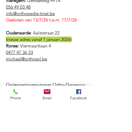
Waregem:
Gentseweg 491A
056 49 03 48
​info@orthopedie-tinel.be
Gesloten van 13/7/26 t.e.m. 17/7/26
Oudenaarde
:
Aalststraat 22
(nieuw adres vanaf 1 januari 2026)
Ronse:
Viermaartlaan 4
0477 47 36 33
michael@orthosol.be
Ondernemingsnummer Ortho-Dynamics:
BE
0759 938 382
Phone
Email
Facebook